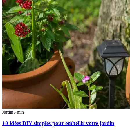
Jardin
5
min
10 idées DIY simples pour embellir votre jardin