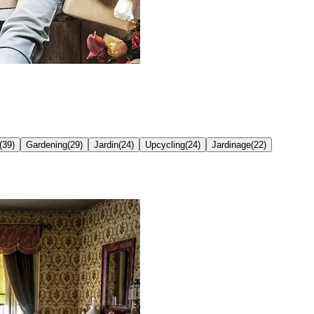
(
39
)
Gardening
(
29
)
Jardin
(
24
)
Upcycling
(
24
)
Jardinage
(
22
)