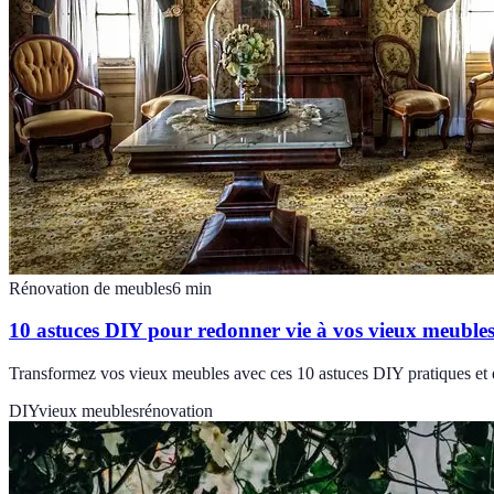
Rénovation de meubles
6
min
10 astuces DIY pour redonner vie à vos vieux meuble
Transformez vos vieux meubles avec ces 10 astuces DIY pratiques et
DIY
vieux meubles
rénovation