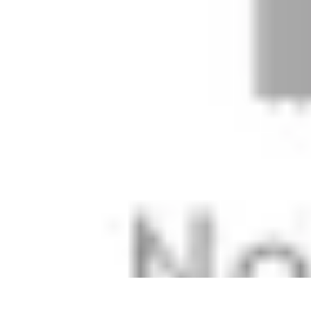
Easy DIY Ideas
Outils et Matériaux
Décoration
Peinture
Bien-être
Événementiel
Easy DIY Ideas