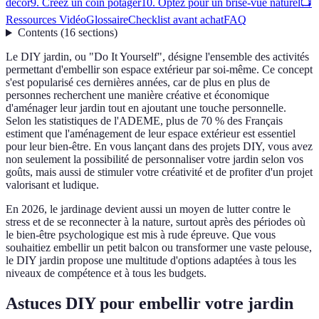
décor
9. Créez un coin potager
10. Optez pour un brise-vue naturel
📺
Ressources Vidéo
Glossaire
Checklist avant achat
FAQ
Contents
(
16
sections
)
Le DIY jardin, ou "Do It Yourself", désigne l'ensemble des activités
permettant d'embellir son espace extérieur par soi-même. Ce concept
s'est popularisé ces dernières années, car de plus en plus de
personnes recherchent une manière créative et économique
d'aménager leur jardin tout en ajoutant une touche personnelle.
Selon les statistiques de l'ADEME, plus de 70 % des Français
estiment que l'aménagement de leur espace extérieur est essentiel
pour leur bien-être. En vous lançant dans des projets DIY, vous avez
non seulement la possibilité de personnaliser votre jardin selon vos
goûts, mais aussi de stimuler votre créativité et de profiter d'un projet
valorisant et ludique.
En 2026, le jardinage devient aussi un moyen de lutter contre le
stress et de se reconnecter à la nature, surtout après des périodes où
le bien-être psychologique est mis à rude épreuve. Que vous
souhaitiez embellir un petit balcon ou transformer une vaste pelouse,
le DIY jardin propose une multitude d'options adaptées à tous les
niveaux de compétence et à tous les budgets.
Astuces DIY pour embellir votre jardin