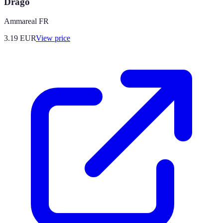
Drago
Ammareal FR
3.19
EUR
View price