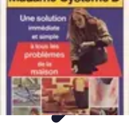
Easy DIY Ideas
Outils et Matériaux
Décoration
Peinture
Bien-être
Événementiel
Easy DIY Ideas