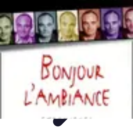
Easy DIY Ideas
Outils et Matériaux
Décoration
Peinture
Bien-être
Événementiel
Easy DIY Ideas