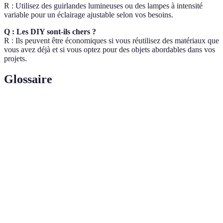
R : Utilisez des guirlandes lumineuses ou des lampes à intensité
variable pour un éclairage ajustable selon vos besoins.
Q : Les DIY sont-ils chers ?
R : Ils peuvent être économiques si vous réutilisez des matériaux que
vous avez déjà et si vous optez pour des objets abordables dans vos
projets.
Glossaire
Terme
Définition
Ambiance
Atmosphère chaleureuse et accueillante dans un
cosy
espace.
Décorations faites soi-même, souvent à partir de
Déco DIY
matériaux recyclés ou réutilisés.
Éclairage
Lumière douce et diffractée qui crée une
d'ambiance
atmosphère agréable dans un espace.