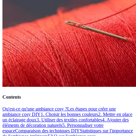
Contents
Qu'est-ce qu'une ambiance cosy ?
Les étapes pour créer une
ambiance cosy DIY
1. Choisir les bonnes couleurs
2. Mettre en place
un éclairage doux
3. Utiliser des textiles confortables
4. Ajouter des
éléments de décoration naturels
5. Personnaliser votre
espace
Comparaison des techniques DIY
Statistiques sur l'importance