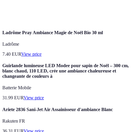
Rend
Peut prendre
objets pour
Personnalisation
l'espace
du temps
éviter la
unique
monotonie
Ladrôme Pray Ambiance Magie de Noël Bio 30 ml
Ladrôme
7.40
EUR
View price
Guirlande lumineuse LED Modee pour sapin de Noël – 300 cm,
blanc chaud, 110 LED, crée une ambiance chaleureuse et
changeante de couleurs à
Batterie Mobile
31.99
EUR
View price
Ariete 2836 Sani-Jet Air Assainisseur d'ambiance Blanc
Rakuten FR
36.31
EUR
View price