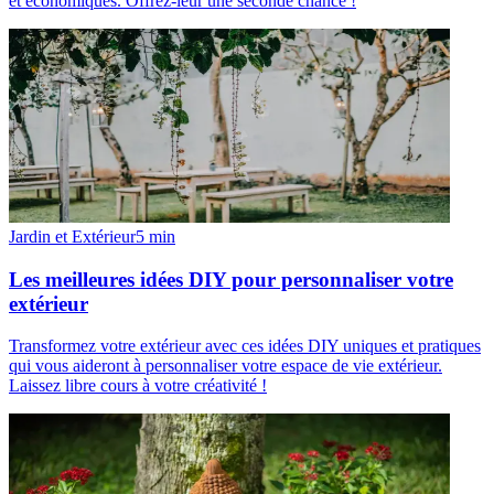
et économiques. Offrez-leur une seconde chance !
Jardin et Extérieur
5
min
Les meilleures idées DIY pour personnaliser votre
extérieur
Transformez votre extérieur avec ces idées DIY uniques et pratiques
qui vous aideront à personnaliser votre espace de vie extérieur.
Laissez libre cours à votre créativité !