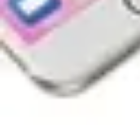
Easy DIY Ideas
Outils et Matériaux
Décoration
Peinture
Bien-être
Événementiel
Easy DIY Ideas