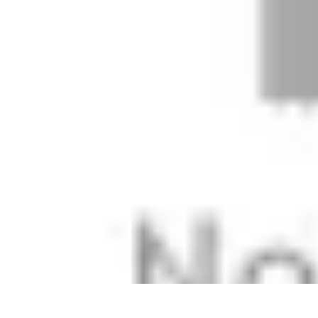
Easy DIY Ideas
Outils et Matériaux
Décoration
Peinture
Bien-être
Événementiel
Easy DIY Ideas