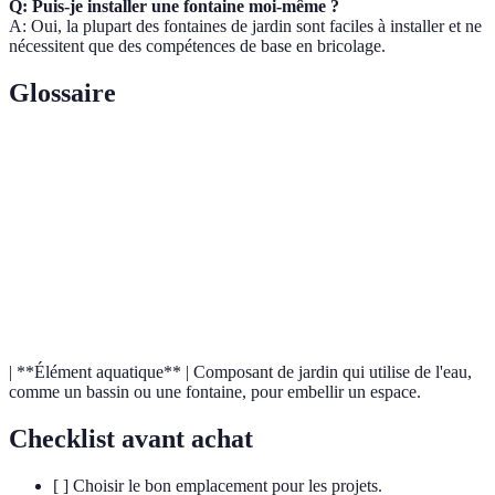
Q: Puis-je installer une fontaine moi-même ?
A: Oui, la plupart des fontaines de jardin sont faciles à installer et ne
nécessitent que des compétences de base en bricolage.
Glossaire
Terme
Définition
Do It Yourself, une approche qui encourage les gens à
DIY
réaliser des projets eux-mêmes.
Structure extérieure généralement en bois, servant à
Pergola
créer un espace ombragé.
| **Élément aquatique** | Composant de jardin qui utilise de l'eau,
comme un bassin ou une fontaine, pour embellir un espace.
Checklist avant achat
[ ] Choisir le bon emplacement pour les projets.