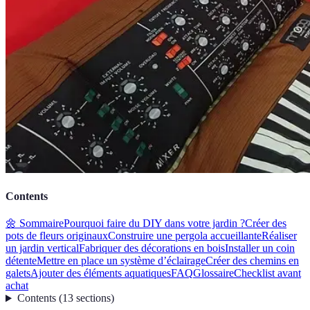
Contents
🌼 Sommaire
Pourquoi faire du DIY dans votre jardin ?
Créer des
pots de fleurs originaux
Construire une pergola accueillante
Réaliser
un jardin vertical
Fabriquer des décorations en bois
Installer un coin
détente
Mettre en place un système d’éclairage
Créer des chemins en
galets
Ajouter des éléments aquatiques
FAQ
Glossaire
Checklist avant
achat
Contents
(
13
sections
)