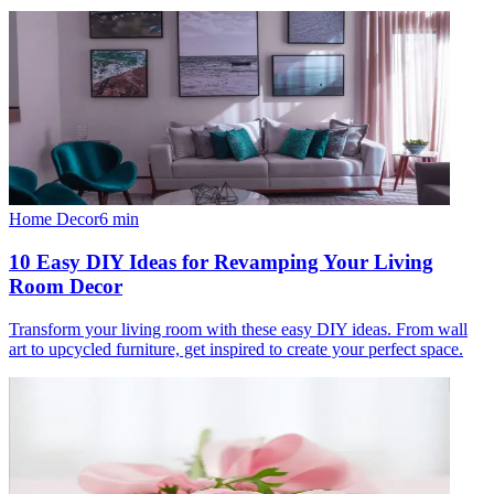
Home Decor
6
min
10 Easy DIY Ideas for Revamping Your Living
Room Decor
Transform your living room with these easy DIY ideas. From wall
art to upcycled furniture, get inspired to create your perfect space.