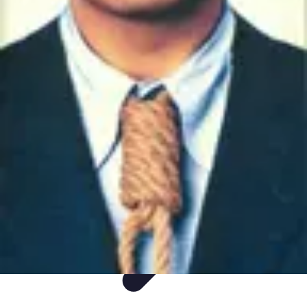
Easy DIY Ideas
Outils et Matériaux
Décoration
Peinture
Bien-être
Événementiel
Easy DIY Ideas