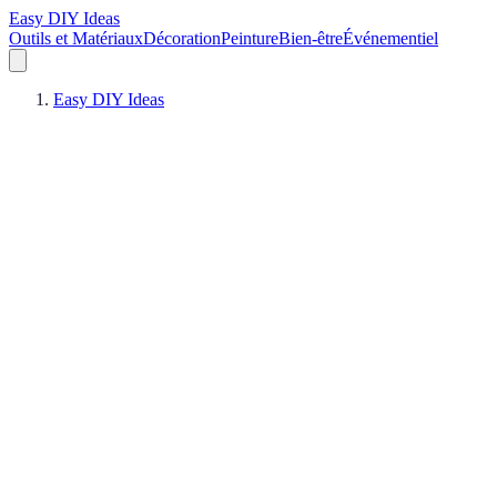
Easy DIY Ideas
Outils et Matériaux
Décoration
Peinture
Bien-être
Événementiel
Easy DIY Ideas