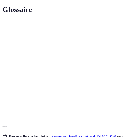
Glossaire
Terme
Définition
Jardin
Un jardin qui s'étend verticalement, souvent en
vertical
utilisant des supports pour maximiser l'espace.
Tout matériel qui a été utilisé et qui peut être
Matériaux
réutilisé pour une nouvelle fonction, comme des
recyclés
bouteilles.
Des plantes qui croissent verticalement en
Plantes
s'accrochant à un support, idéales pour les jardins
grimpantes
verticaux.
---
📺
Pour aller plus loin :
créer un jardin vertical DIY 2026
sur