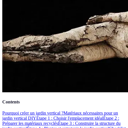
Contents
Pourquoi créer un jardin vertical ?
Matériaux nécessaires pour un
jardin vertical DIY
Étape 1 : Choisir l'emplacement idéal
Étape 2 :
Préparer les matériaux recyclés
Étape 3 : Construire la structure du