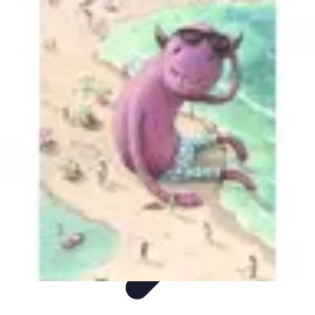
Easy DIY Ideas
Outils et Matériaux
Décoration
Peinture
Bien-être
Événementiel
Easy DIY Ideas