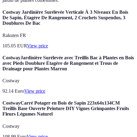
jardin de plantes comestibles.
Costway Jardinière Surélevée Verticale À 3 Niveaux En Bois
De Sapin, Étagère De Rangement, 2 Crochets Suspendus, 3
Doublures De Bac
Rakuten FR
105.05
EUR
View price
CostwayJardinière Surélevée avec Treillis Bac à Plantes en Bois
avec Pieds Doublure Étagère de Rangement et Trous de
Drainage pour Plantes Marron
Costway
92.14
Euro
View price
CostwayCarré Potager en Bois de Sapin 223x64x134CM
Treillis Base Ouverte Peinture DIY Vignes Grimpantes Fruits
Fleurs Légumes Naturel
Costway
108.99
Euro
View price