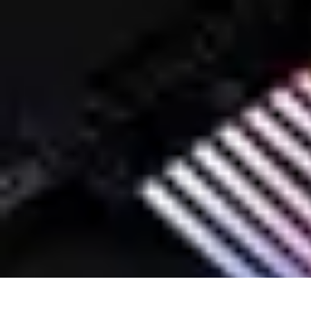
Easy DIY Ideas
Outils et Matériaux
Décoration
Peinture
Bien-être
Événementiel
Easy DIY Ideas