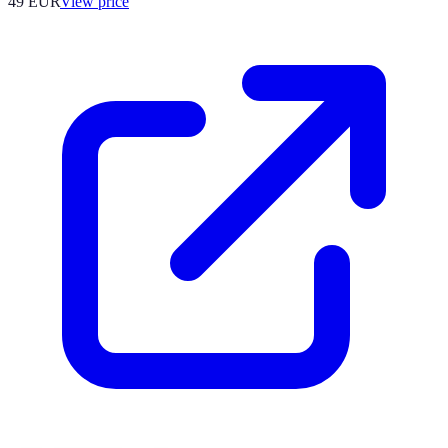
49
EUR
View price