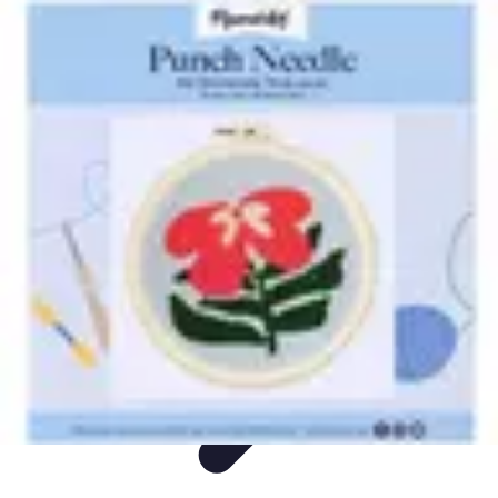
Easy DIY Ideas
Outils et Matériaux
Décoration
Peinture
Bien-être
Événementiel
Easy DIY Ideas