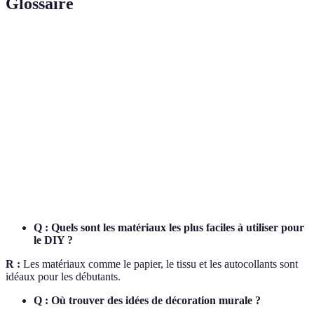
Glossaire
Terme
Définition
Do It Yourself, une philosophie de création
DIY
personnelle.
Autocollants
Décorations adhésives faciles à appliquer et
muraux
retirer.
Une représentation de l'objet ou du projet avant
Maquette
sa réalisation.
Q : Quels sont les matériaux les plus faciles à utiliser pour
le DIY ?
R :
Les matériaux comme le papier, le tissu et les autocollants sont
idéaux pour les débutants.
Q : Où trouver des idées de décoration murale ?