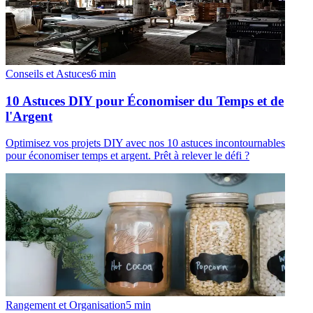
Conseils et Astuces
6
min
10 Astuces DIY pour Économiser du Temps et de
l'Argent
Optimisez vos projets DIY avec nos 10 astuces incontournables
pour économiser temps et argent. Prêt à relever le défi ?
Rangement et Organisation
5
min