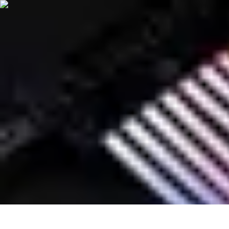
Easy DIY Ideas
Outils et Matériaux
Décoration
Peinture
Bien-être
Événementiel
Easy DIY Ideas