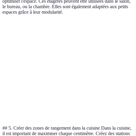
optimiser l'espace. Ces étagères peuvent être utilisées dans le salon,
le bureau, ou la chambre. Elles sont également adaptées aux petits
espaces grâce à leur modularité.
Critère
Étageres Modulables
Étagères Fixes
Verdict
Modulabl
Flexibilité
Haute
Faible
meilleure
Modulabl
Installation
Facile
Difficile
meilleure
Fixes
Coût
Élevé
Bas
meilleure
A dépend
Esthétique
Moderne
Traditionnel
des goûts
## 5. Créer des zones de rangement dans la cuisine Dans la cuisine,
il est important de maximiser chaque centimètre. Créez des stations