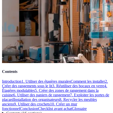
Contents
Introduction
1. Utiliser des étagères murales
Comment les installer
2.
Créer des rangements sous le lit
3. Réutiliser des bocaux en verre
4.
Étagères modulables
5. Créer des zones de rangement dans la
cuisine
6. Utiliser des paniers de rangement
7. Exploiter les portes de
placard
Installation des organisateurs
8. Recycler les meubles
anciens
9. Utiliser des crochets
10. Créer un mur
fonctionnel
Conclusion
Checklist avant achat
Glossaire