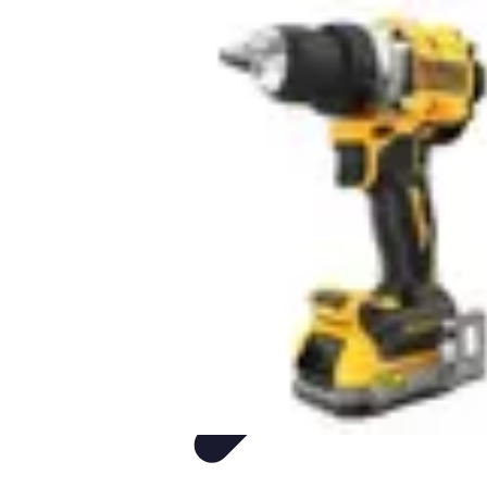
Easy DIY Ideas
Outils et Matériaux
Décoration
Peinture
Bien-être
Événementiel
Easy DIY Ideas