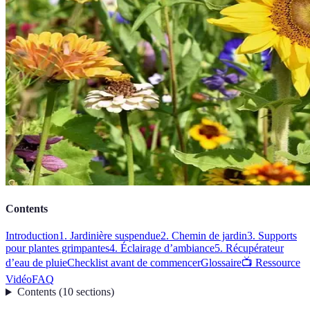
Contents
Introduction
1. Jardinière suspendue
2. Chemin de jardin
3. Supports
pour plantes grimpantes
4. Éclairage d’ambiance
5. Récupérateur
d’eau de pluie
Checklist avant de commencer
Glossaire
📺 Ressource
Vidéo
FAQ
Contents
(
10
sections
)