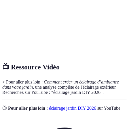
Do It Yourself, ou faire soi-même en utilisant ses
DIY
propres compétences ou ressources.
Contenant utilisé pour cultiver des plantes,
Jardinière
généralement élevé du sol.
Plante
Plante qui a la capacité de se fixer et d'escalader
grimpante
d'autres structures.
📺 Ressource Vidéo
> Pour aller plus loin :
Comment créer un éclairage d’ambiance
dans votre jardin
, une analyse complète de l'éclairage extérieur.
Recherchez sur YouTube : "éclairage jardin DIY 2026".
📺
Pour aller plus loin :
éclairage jardin DIY 2026
sur YouTube