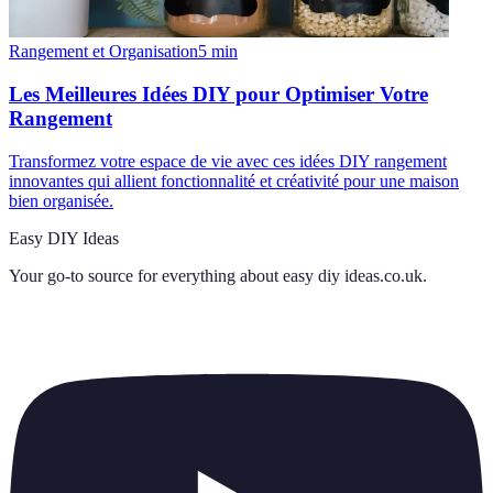
Rangement et Organisation
5
min
Les Meilleures Idées DIY pour Optimiser Votre
Rangement
Transformez votre espace de vie avec ces idées DIY rangement
innovantes qui allient fonctionnalité et créativité pour une maison
bien organisée.
Easy DIY Ideas
Your go-to source for everything about
easy diy ideas.co.uk
.