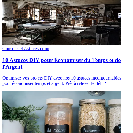
Conseils et Astuces
6
min
10 Astuces DIY pour Économiser du Temps et de
l'Argent
Optimisez vos projets DIY avec nos 10 astuces incontournables
pour économiser temps et argent. Prêt à relever le défi ?