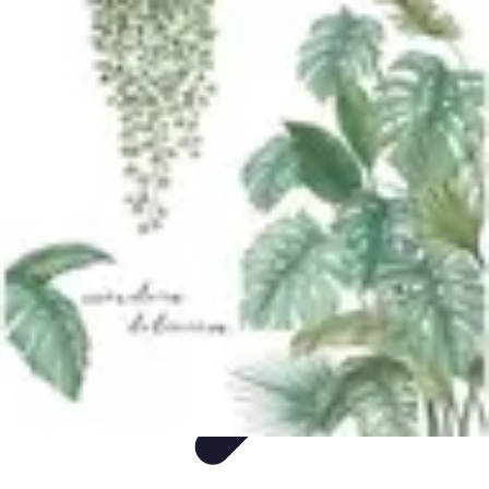
Easy DIY Ideas
Outils et Matériaux
Décoration
Peinture
Bien-être
Événementiel
Easy DIY Ideas