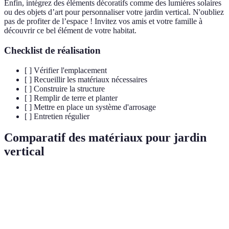
Enfin, intégrez des éléments décoratifs comme des lumières solaires
ou des objets d’art pour personnaliser votre jardin vertical. N'oubliez
pas de profiter de l’espace ! Invitez vos amis et votre famille à
découvrir ce bel élément de votre habitat.
Checklist de réalisation
[ ] Vérifier l'emplacement
[ ] Recueillir les matériaux nécessaires
[ ] Construire la structure
[ ] Remplir de terre et planter
[ ] Mettre en place un système d'arrosage
[ ] Entretien régulier
Comparatif des matériaux pour jardin
vertical
Matériau
Avantages
Inconvénients
Prix estimé
Palette en
Écologique,
Peut pourrir si
Gratuit à
bois
facile à trouver
non traité
Faible