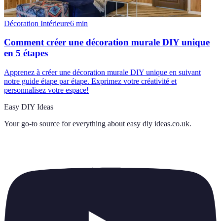
Décoration Intérieure
6
min
Comment créer une décoration murale DIY unique
en 5 étapes
Apprenez à créer une décoration murale DIY unique en suivant
notre guide étape par étape. Exprimez votre créativité et
personnalisez votre espace!
Easy DIY Ideas
Your go-to source for everything about
easy diy ideas.co.uk
.