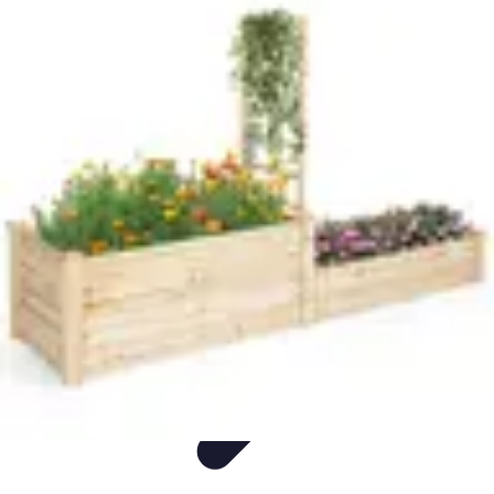
Easy DIY Ideas
Outils et Matériaux
Décoration
Peinture
Bien-être
Événementiel
Easy DIY Ideas