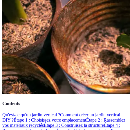
Contents
Qu'est-ce qu'un jardin vertical ?
Comment créer un jardin vertical
DIY ?
Étape 1 : Choisissez votre emplacement
Étape 2 : Rassemblez
vos matériaux recyclés
Étape 3 : Construisez la structure
Étape 4 :