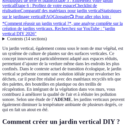
Remplissez de terre et plantez
Étape 5 : Entretenez votre jardin
vertical
Étape 6 : Profitez de votre espace
Checklist de
réalisation
Comparatif des matériaux pour jardin vertical
Statistiques
sur le jardinage vertical
FAQ
Glossaire
📺 Pour aller plus loin :
*Comment réussir un jardin vertical ?*, une analyse complète sur la
création de jardins verticaux. Recherchez sur YouTube : "jardin
vertical DIY 2026"
Contents
(
14
sections
)
Un jardin vertical, également connu sous le nom de mur végétal, est
un système de culture de plantes sur des surfaces verticales. Ce
concept innovant est particulièrement adapté aux espaces réduits,
permettant d’ajouter de la verdure même dans les endroits les plus
confinés. Dans le contexte actuel de transition écologique, le jardin
vertical se présente comme une solution idéale pour revaloriser les
déchets, car il peut être réalisé avec des matériaux recyclés tels que
des palettes, des bouteilles en plastique ou des treillis de
récupération. En intégrant de la végétation dans vos murs, vous
contribuez à améliorer la qualité de l'air et à réduire les pollution
sonore. Selon une étude de l’
ADEME
, les jardins verticaux peuvent
également diminuer la température ambiante de plusieurs degrés, ce
qui en fait un atout en été.
Comment créer un jardin vertical DIY ?