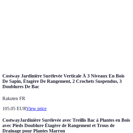
Bouteilles
Léger,
Moins
Gratuit
plastiques
récupérable
esthétique
Durable,
Treillis en
Coût initial
support pour
Modéré
métal
plus élevé
grimpantes
Pots en
Esthétique,
Sensible aux
Élevé
terre cuite
bonne aération
chocs
Costway Jardinière Surélevée Verticale À 3 Niveaux En Bois
De Sapin, Étagère De Rangement, 2 Crochets Suspendus, 3
Doublures De Bac
Rakuten FR
105.05
EUR
View price
CostwayJardinière Surélevée avec Treillis Bac à Plantes en Bois
avec Pieds Doublure Étagère de Rangement et Trous de
Drainage pour Plantes Marron