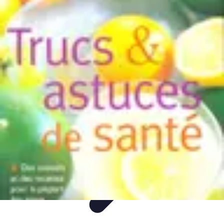
Easy DIY Ideas
Outils et Matériaux
Décoration
Peinture
Bien-être
Événementiel
Easy DIY Ideas