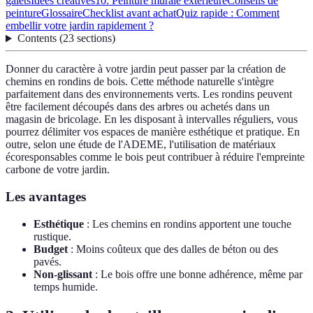
galets
Idées créatives
10. Peinture murale extérieure
Conseils de
peinture
Glossaire
Checklist avant achat
Quiz rapide : Comment
embellir votre jardin rapidement ?
Contents
(
23
sections
)
Donner du caractère à votre jardin peut passer par la création de
chemins en rondins de bois. Cette méthode naturelle s'intègre
parfaitement dans des environnements verts. Les rondins peuvent
être facilement découpés dans des arbres ou achetés dans un
magasin de bricolage. En les disposant à intervalles réguliers, vous
pourrez délimiter vos espaces de manière esthétique et pratique. En
outre, selon une étude de l'ADEME, l'utilisation de matériaux
écoresponsables comme le bois peut contribuer à réduire l'empreinte
carbone de votre jardin.
Les avantages
Esthétique
: Les chemins en rondins apportent une touche
rustique.
Budget
: Moins coûteux que des dalles de béton ou des
pavés.
Non-glissant
: Le bois offre une bonne adhérence, même par
temps humide.