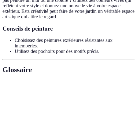
pas peindre un mur ou une clôture ? Utilisez des couleurs vives qui
reflètent votre style et donnez une nouvelle vie à votre espace
extérieur. Esta créativité peut faire de votre jardin un véritable espace
artistique qui attire le regard.
Conseils de peinture
Choisissez des peintures extérieures résistantes aux
intempéries.
Utilisez des pochoirs pour des motifs précis.
Glossaire
Terme
Définition
Technique de culture permettant de cultiver des
Jardin vertical
plantes sur des surfaces verticales.
Biodiversité
Variété d'espèces vivantes dans un écosystème.