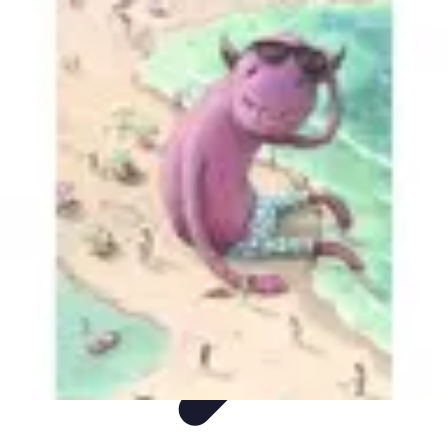
Easy DIY Ideas
Outils et Matériaux
Décoration
Peinture
Bien-être
Événementiel
Easy DIY Ideas