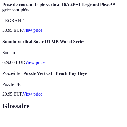
Prise de courant triple vertical 16A 2P+T Legrand Plexo™
grise complète
LEGRAND
38.95
EUR
View price
Suunto Vertical Solar UTMB World Series
Suunto
629.00
EUR
View price
Zozoville - Puzzle Vertical - Beach Boy Heye
Puzzle FR
20.95
EUR
View price
Glossaire
Terme
Définition