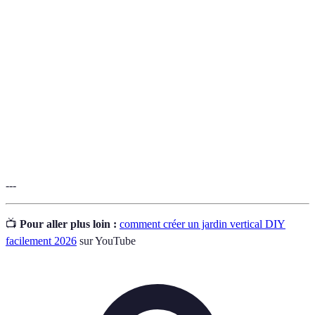
Jardin
Technique de jardinage sur des surfaces verticales
vertical
pour maximiser l'espace.
Récipients utilisés pour cultiver des plantes dans un
Contenants
jardin vertical.
Système
Dispositif permettant d’apporter l’eau nécessaire
d'arrosage
aux plantes, comme le goutte-à-goutte.
---
📺
Pour aller plus loin :
comment créer un jardin vertical DIY
facilement 2026
sur YouTube