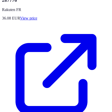
287776
Rakuten FR
36.08
EUR
View price