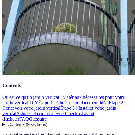
Contents
Qu'est-ce qu'un jardin vertical ?
Matériaux nécessaires pour votre
jardin vertical DIY
Étape 1 : Choisir l'emplacement idéal
Étape 2 :
Concevoir votre jardin vertical
Étape 3 : Installer votre jardin
vertical
Astuces et erreurs à éviter
Checklist avant
d'acheter
FAQ
Glossaire
Contents
(
9
sections
)
Un
jardin vertical
, également appelé mur végétal ou jardin