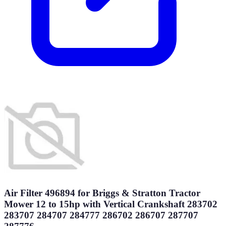
Air Filter 496894 for Briggs & Stratton Tractor
Mower 12 to 15hp with Vertical Crankshaft 283702
283707 284707 284777 286702 286707 287707