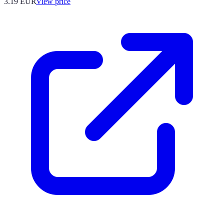
3.19
EUR
View price