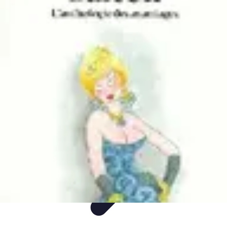
Easy DIY Ideas
Outils et Matériaux
Décoration
Peinture
Bien-être
Événementiel
Easy DIY Ideas