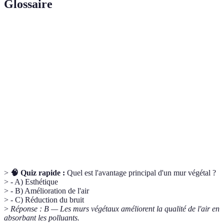
Glossaire
Terme
Définition
Do It Yourself, c'est-à-dire une approche de bricolage
DIY
où l'individu réalise des objets soi-même.
Mur
Installation verticale de végétaux qui permet de créer
végétal
un espace vert dans les environnements urbains.
La distribution de l'air, essentielle pour la santé des
Aération
plantes cultivées sur balcons.
>
🧠 Quiz rapide :
Quel est l'avantage principal d'un mur végétal ?
> - A) Esthétique
> - B) Amélioration de l'air
> - C) Réduction du bruit
>
Réponse : B — Les murs végétaux améliorent la qualité de l'air en
absorbant les polluants.