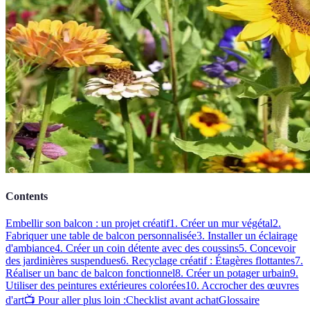
Contents
Embellir son balcon : un projet créatif
1. Créer un mur végétal
2.
Fabriquer une table de balcon personnalisée
3. Installer un éclairage
d'ambiance
4. Créer un coin détente avec des coussins
5. Concevoir
des jardinières suspendues
6. Recyclage créatif : Étagères flottantes
7.
Réaliser un banc de balcon fonctionnel
8. Créer un potager urbain
9.
Utiliser des peintures extérieures colorées
10. Accrocher des œuvres
d'art
📺 Pour aller plus loin :
Checklist avant achat
Glossaire