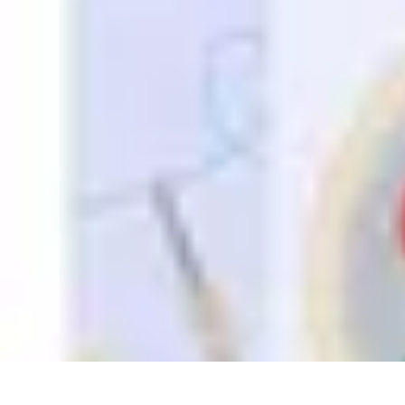
Easy DIY Ideas
Outils et Matériaux
Décoration
Peinture
Bien-être
Événementiel
Easy DIY Ideas