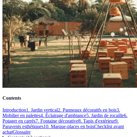
Contents
Introduction
1. Jardin vertical
2. Panneaux décoratifs en bois
3.
Mobilier en palettes
4. Éclairage d'ambiance
5. Jardin de rocaille
6.
Potager en carrés
7. Fontaine décorative
8. Tapis d'extérieur
9.
Paravents esthétiques
10. Marque-places en bois
Checklist avant
achat
Glossaire