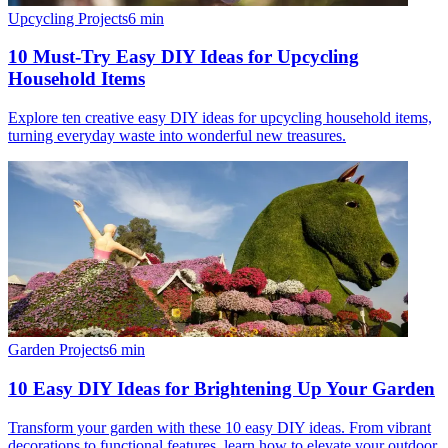
Upcycling Projects
6
min
10 Must-Try Easy DIY Ideas for Upcycling
Household Items
Explore ten creative easy DIY ideas for upcycling household items,
turning everyday waste into wonderful new treasures.
Garden Projects
6
min
10 Easy DIY Ideas for Brightening Up Your Garden
Transform your garden with these 10 easy DIY ideas. From vibrant
decorations to functional features, learn how to elevate your outdoor