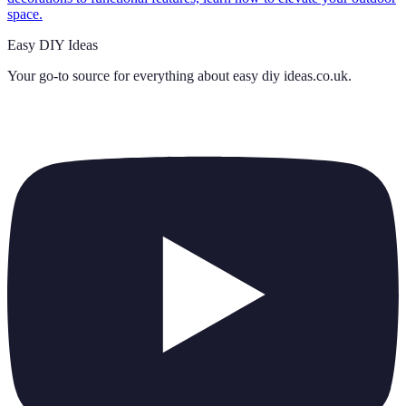
space.
Easy DIY Ideas
Your go-to source for everything about
easy diy ideas.co.uk
.