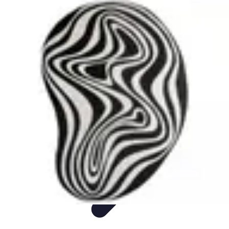
Easy DIY Ideas
Outils et Matériaux
Décoration
Peinture
Bien-être
Événementiel
Easy DIY Ideas