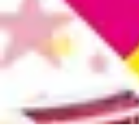
Easy DIY Ideas
Outils et Matériaux
Décoration
Peinture
Bien-être
Événementiel
Easy DIY Ideas