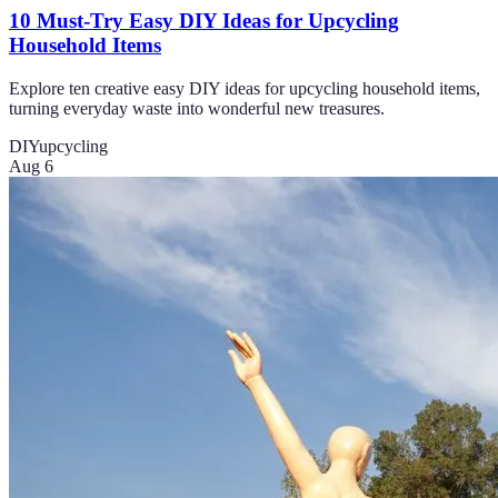
10 Must-Try Easy DIY Ideas for Upcycling
Household Items
Explore ten creative easy DIY ideas for upcycling household items,
turning everyday waste into wonderful new treasures.
DIY
upcycling
Aug 6