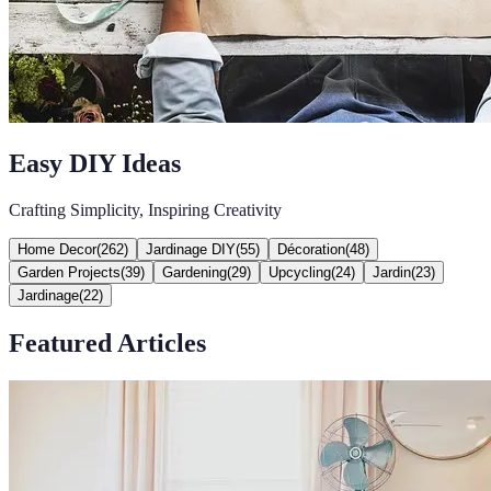
Easy DIY Ideas
Crafting Simplicity, Inspiring Creativity
Home Decor
(
262
)
Jardinage DIY
(
55
)
Décoration
(
48
)
Garden Projects
(
39
)
Gardening
(
29
)
Upcycling
(
24
)
Jardin
(
23
)
Jardinage
(
22
)
Featured Articles