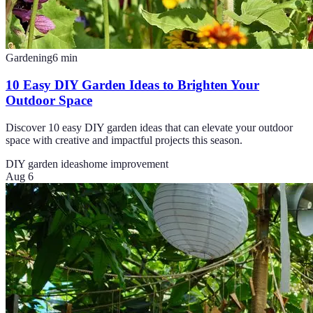
Gardening
6
min
10 Easy DIY Garden Ideas to Brighten Your
Outdoor Space
Discover 10 easy DIY garden ideas that can elevate your outdoor
space with creative and impactful projects this season.
DIY garden ideas
home improvement
Aug 6