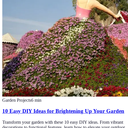
Garden Projects
6
min
10 Easy DIY Ideas for Brightening Up Your Garden
Transform your garden with these 10 easy DIY ideas. From vibrant
decorations to functional features, learn how to elevate your outdoor