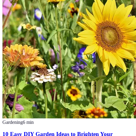
Gardening
6
min
10 Easy DIY Garden Ideas to Brighten Your