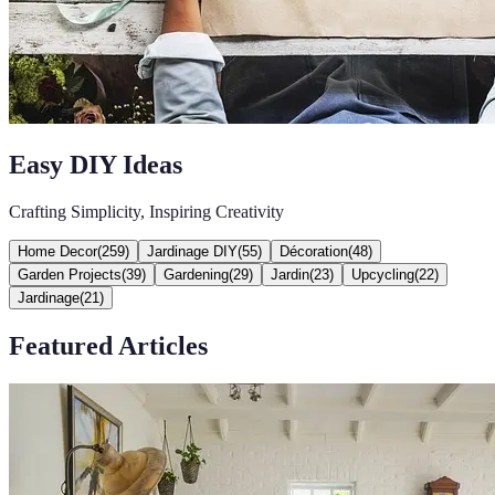
Easy DIY Ideas
Crafting Simplicity, Inspiring Creativity
Home Decor
(
259
)
Jardinage DIY
(
55
)
Décoration
(
48
)
Garden Projects
(
39
)
Gardening
(
29
)
Jardin
(
23
)
Upcycling
(
22
)
Jardinage
(
21
)
Featured Articles