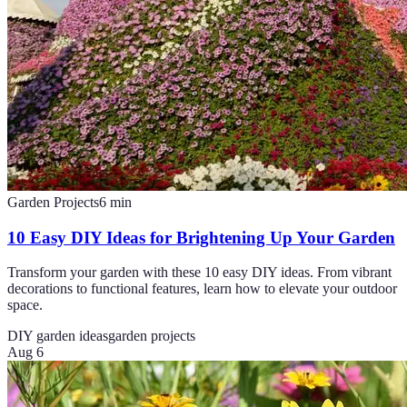
Garden Projects
6
min
10 Easy DIY Ideas for Brightening Up Your Garden
Transform your garden with these 10 easy DIY ideas. From vibrant
decorations to functional features, learn how to elevate your outdoor
space.
DIY garden ideas
garden projects
Aug 6