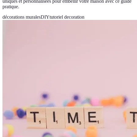
uniques et personnalisées pour embellir votre maison avec ce guide
pratique.
décorations murales
DIY
tutoriel decoration