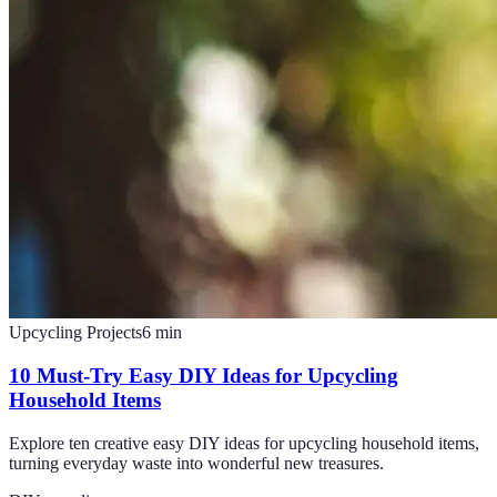
Upcycling Projects
6
min
10 Must-Try Easy DIY Ideas for Upcycling
Household Items
Explore ten creative easy DIY ideas for upcycling household items,
turning everyday waste into wonderful new treasures.