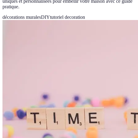
uniques et personnalisées pour embellir votre maison avec ce guide
pratique.
décorations murales
DIY
tutoriel decoration