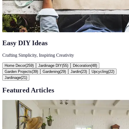
Easy DIY Ideas
Crafting Simplicity, Inspiring Creativity
Home Decor
(
259
)
Jardinage DIY
(
55
)
Décoration
(
48
)
Garden Projects
(
39
)
Gardening
(
29
)
Jardin
(
23
)
Upcycling
(
22
)
Jardinage
(
21
)
Featured Articles