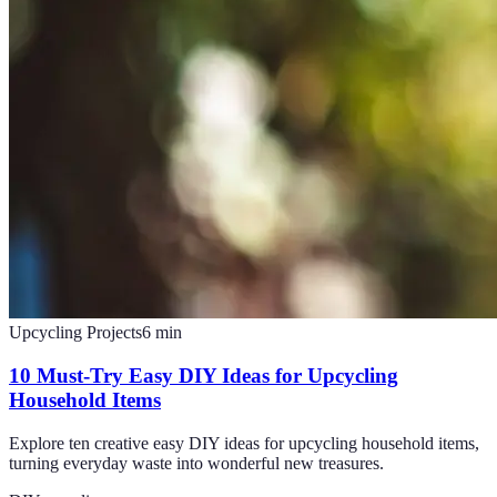
Upcycling Projects
6
min
10 Must-Try Easy DIY Ideas for Upcycling
Household Items
Explore ten creative easy DIY ideas for upcycling household items,
turning everyday waste into wonderful new treasures.