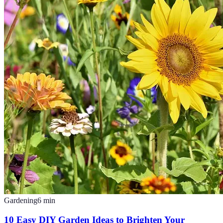
Gardening
6
min
10 Easy DIY Garden Ideas to Brighten Your