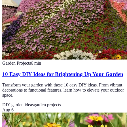
Garden Projects
6
min
10 Easy DIY Ideas for Brightening Up Your Garden
Transform your garden with these 10 easy DIY ideas. From vibrant
decorations to functional features, learn how to elevate your outdoor
space.
DIY garden ideas
garden projects
Aug 6