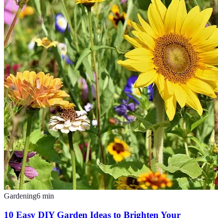
Gardening
6
min
10 Easy DIY Garden Ideas to Brighten Your