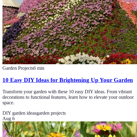
Garden Projects
6
min
10 Easy DIY Ideas for Brightening Up Your Garden
Transform your garden with these 10 easy DIY ideas. From vibrant
decorations to functional features, learn how to elevate your outdoor
space.
DIY garden ideas
garden projects
Aug 6