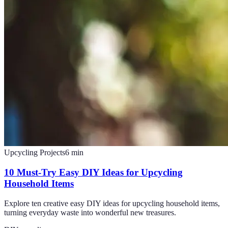
Upcycling Projects
6
min
10 Must-Try Easy DIY Ideas for Upcycling
Household Items
Explore ten creative easy DIY ideas for upcycling household items,
turning everyday waste into wonderful new treasures.