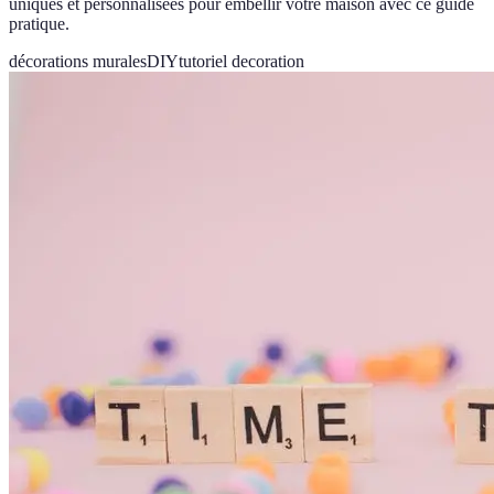
uniques et personnalisées pour embellir votre maison avec ce guide
pratique.
décorations murales
DIY
tutoriel decoration